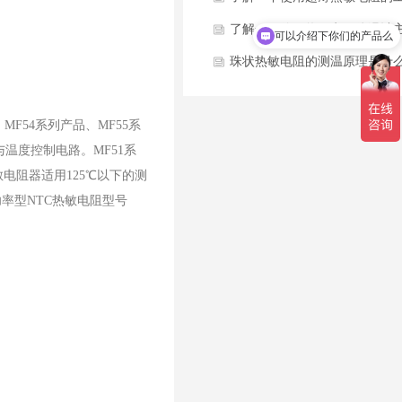
可以介绍下你们的产品么
原理？
了解一下使用热敏电阻体温计
你们是怎么收费的呢
优缺点分别是什么？
珠状热敏电阻的测温原理是什
F54系列产品、MF55系
与温度控制电路。MF51系
敏电阻器适用125℃以下的测
率型NTC热敏电阻型号