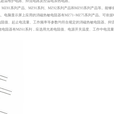
流超温维护电路、抑流电路及控温电加热电路。
、MZ81系列产品、MZ91系列、MZ92系列产品和MZ93系列产品等。
电脑显示屏上应用的消磁热敏电阻器有MZ71~MZ75系列产品。可依
允差电阻值、起止电流量、工作频率等参数均符合规定的消磁热敏电阻器。抑
TC热敏电阻器有MZ61系列，应选用允差电阻值、电源开关温度、工作中电