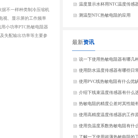
温度显示水杯用NTC温度传感
能够依据不一样种类制冷压缩机
测温型NTC热敏电阻的应用
据电视、显示屏的工作频率
流用小功率PTC热敏电阻器
流量及失配输出功率等主要参
最新
资讯
说一下使用热敏电阻器有哪几
装形式？
使用防水温度传感器有哪些日
护要点？
使用PVC线热敏电阻有什么优
点？
介绍下线束温度传感器有什么
核心要点？
热敏电阻的精度公差对其性能
影响？
使用高精度温度传感器的工作
是什么？
使用负温度系数热敏电阻有什
品特点？
了解一下使用超薄热敏电阻的