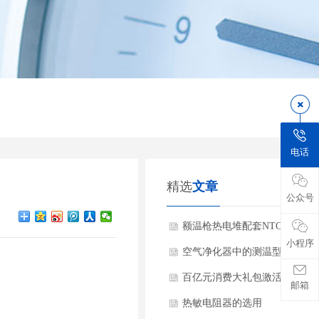
电话
精选
文章
公众号
额温枪热电堆配套NTC热敏电
小程序
作用
空气净化器中的测温型NTC热
阻
百亿元消费大礼包激活家电市
邮箱
动NTC热敏电阻需求
热敏电阻器的选用