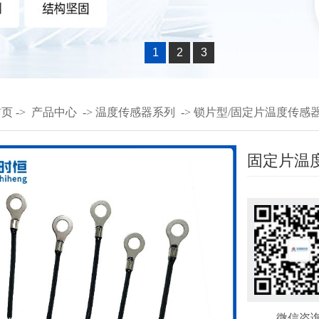
1
2
3
首页
->
产品中心
->
温度传感器系列
->
锁片型/固定片温度传感
固定片温
微信咨